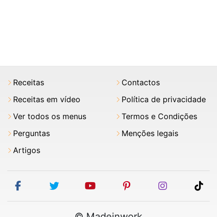
Receitas
Contactos
Receitas em vídeo
Política de privacidade
Ver todos os menus
Termos e Condições
Perguntas
Menções legais
Artigos
facebook
twitter
youtube
pinterest
instagram
tik
© Madeinwork