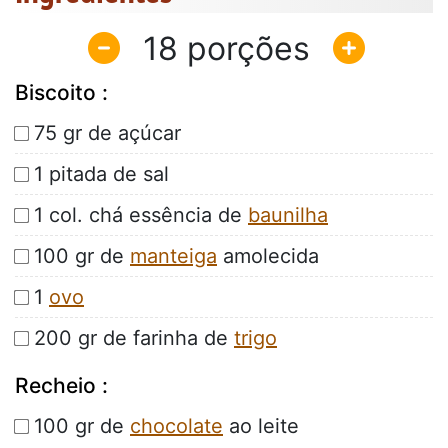
18
Biscoito :
75 gr de açúcar
1 pitada de sal
1 col. chá essência de
baunilha
100 gr de
manteiga
amolecida
1
ovo
200 gr de farinha de
trigo
Recheio :
100 gr de
chocolate
ao leite