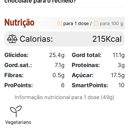
chocolate para o recheio?
Nutrição
para 1 dose
/
para 100 g
Calorias:
215Kcal
Glícidos:
25.4g
Gord total:
11.1g
Gord.sat.:
7.1g
Proteínas:
3g
Fibras:
0.5g
Açúcar:
17.5g
ProPoints:
6
SmartPoints:
10
Informação nutricional para 1 dose (49g)
Vegetariano