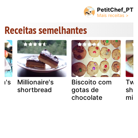
PetitChef_PT
Receitas semelhantes
&m's
Millionaire's
Biscoito com
Twi
shortbread
gotas de
sho
chocolate
mili