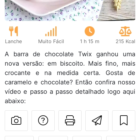
Lanche
Muito Fácil
1 h 15 m
215 Kcal
A barra de chocolate Twix ganhou uma
nova versão: em biscoito. Mais fino, mais
crocante e na medida certa. Gosta de
caramelo e chocolate? Então confira nosso
vídeo e passo a passo detalhado logo aqui
abaixo:
Falar com o autor d
Imprima esta
Enviar 
Fez esta receita? Compart