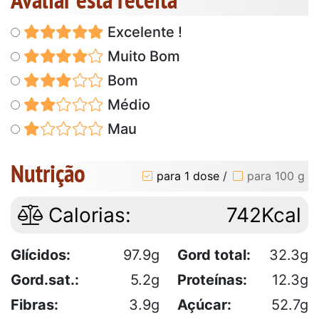
Excelente !
Muito Bom
Bom
Médio
Mau
Nutrição
para 1 dose
/
para 100 g
Calorias:
742Kcal
Glícidos:
97.9g
Gord total:
32.3g
Gord.sat.:
5.2g
Proteínas:
12.3g
Fibras:
3.9g
Açúcar:
52.7g