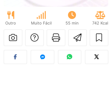
Outro
Muito Fácil
55 min
742 Kcal
Falar com o autor d
Imprima esta
Enviar 
Fez esta receita? Compart