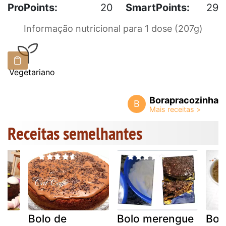
ProPoints:
20
SmartPoints:
29
Informação nutricional para 1 dose (207g)
Vegetariano
Borapracozinha
B
Receitas semelhantes
Bolo de
Bolo merengue
Bol