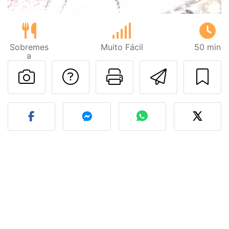
Sobremes
Muito Fácil
50 min
a
Falar com o autor d
Imprima esta
Enviar 
Fez esta receita? Compart