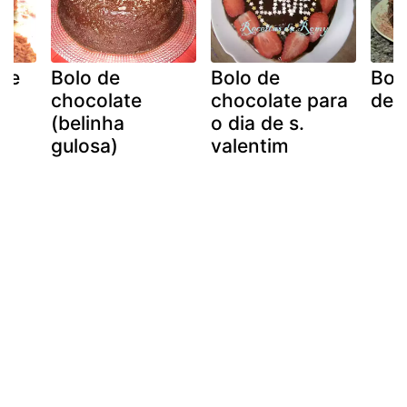
re
Bolo de
Bolo de
Bol
chocolate
chocolate para
de 
(belinha
o dia de s.
gulosa)
valentim