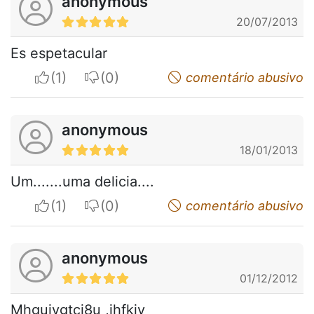
anonymous
20/07/2013
Es espetacular
I apreciate
I do not appreciate
comentário abusivo
anonymous
18/01/2013
Um.......uma delicia....
I apreciate
I do not appreciate
comentário abusivo
anonymous
01/12/2012
Mhguiygtçi8u ,jhfkjy