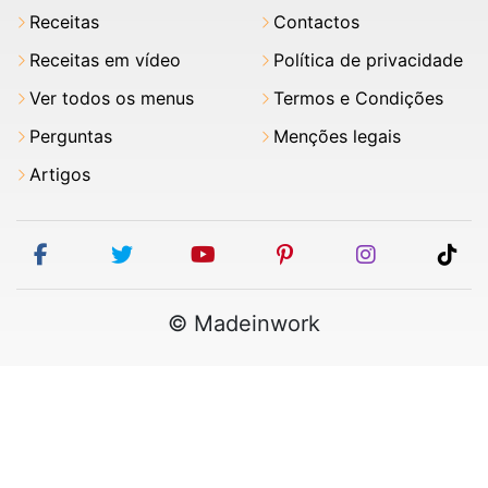
Receitas
Contactos
Receitas em vídeo
Política de privacidade
Ver todos os menus
Termos e Condições
Perguntas
Menções legais
Artigos
facebook
twitter
youtube
pinterest
instagram
tik
© Madeinwork