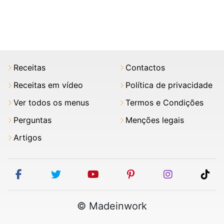
Receitas
Contactos
Receitas em vídeo
Política de privacidade
Ver todos os menus
Termos e Condições
Perguntas
Menções legais
Artigos
facebook
twitter
youtube
pinterest
instagram
tik
© Madeinwork