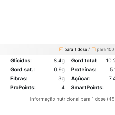
para 1 dose
/
para 100
Glícidos:
8.4g
Gord total:
10.
Gord.sat.:
0.9g
Proteínas:
5.
Fibras:
3g
Açúcar:
7.
ProPoints:
4
SmartPoints:
Informação nutricional para 1 dose (45