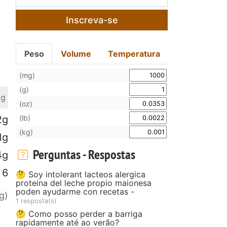
Inscreva-se
Peso
Volume
Temperatura
(mg)
(g)
 g
(oz)
(lb)
2g
(kg)
1g
Perguntas - Respostas
4g
6
🤔 Soy intolerant lacteos alergica
proteina del leche propio maionesa
poden ayudarme con recetas -
g)
1 resposta(s)
🤔 Como posso perder a barriga
rapidamente até ao verão?