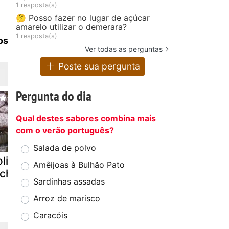
1 resposta(s)
🤔 Posso fazer no lugar de açúcar
amarelo utilizar o demerara?
1 resposta(s)
os
Ver todas as perguntas
Poste sua pergunta
Pergunta do dia
Qual destes sabores combina mais
com o verão português?
Salada de polvo
linhos de mel
Merendeiras
Estrelas de 
Amêijoas à Bulhão Pato
echeados
para o dia do
e amêndoa
Sardinhas assadas
bolinho
Arroz de marisco
Caracóis