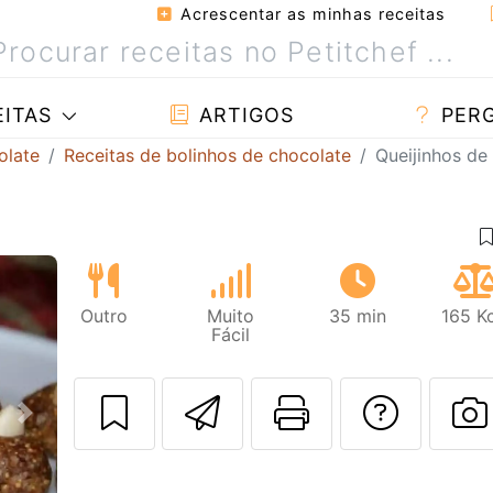
Acrescentar as minhas receitas
ITAS
ARTIGOS
PER
olate
Receitas de bolinhos de chocolate
Queijinhos de 
Outro
Muito
35 min
165 K
Fácil
Enviar esta rec
Imprima es
Falar
Next
F