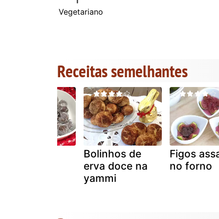
Vegetariano
Receitas semelhantes
Bolinhos
Bolinhos de
Figos ass
podres
erva doce na
no forno
yammi