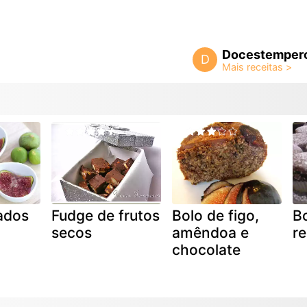
Docestemper
D
ados
Fudge de frutos
Bolo de figo,
Bo
secos
amêndoa e
r
chocolate