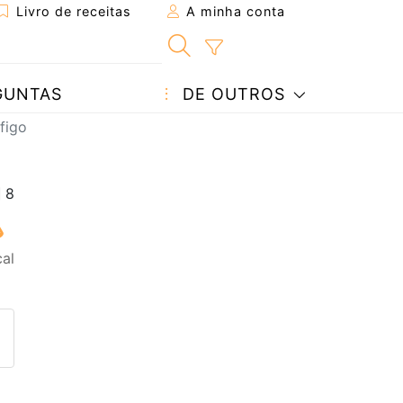
Livro de receitas
A minha conta
GUNTAS
DE OUTROS
figo
cal
eita a um amigo
ta página
 com o autor da receita
ez esta receita? Compartilhe