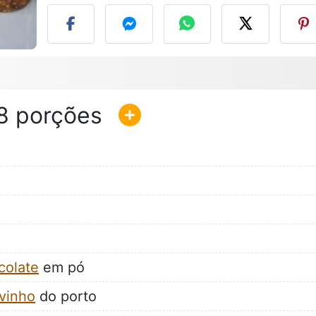
8
colate
em pó
vinho
do porto