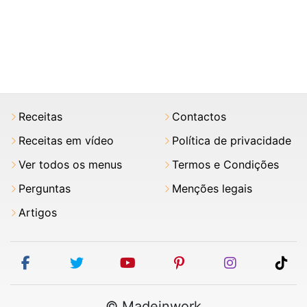
Receitas
Contactos
Receitas em vídeo
Política de privacidade
Ver todos os menus
Termos e Condições
Perguntas
Menções legais
Artigos
facebook
twitter
youtube
pinterest
instagram
tik
© Madeinwork