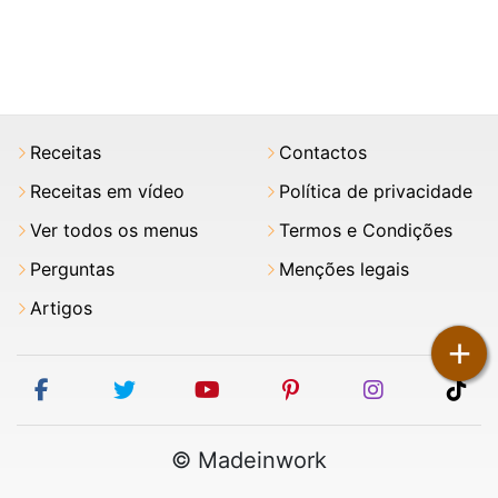
Receitas
Contactos
Receitas em vídeo
Política de privacidade
Ver todos os menus
Termos e Condições
Perguntas
Menções legais
Artigos
+
facebook
twitter
youtube
pinterest
instagram
tik
© Madeinwork