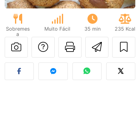
Sobremes
Muito Fácil
35 min
235 Kcal
a
Falar com o autor d
Imprima esta
Enviar 
Fez esta receita? Compart