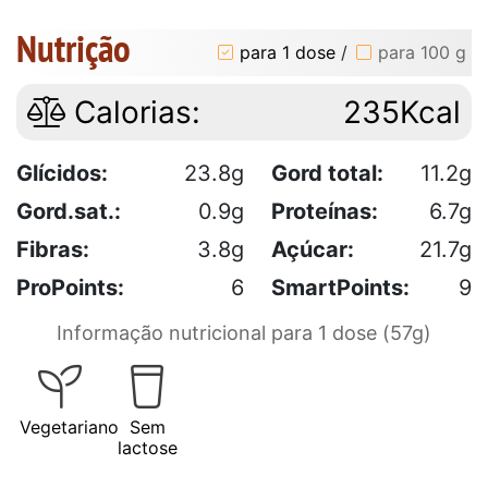
Nutrição
para 1 dose
/
para 100 g
Calorias:
235Kcal
Glícidos:
23.8g
Gord total:
11.2g
Gord.sat.:
0.9g
Proteínas:
6.7g
Fibras:
3.8g
Açúcar:
21.7g
ProPoints:
6
SmartPoints:
9
Informação nutricional para 1 dose (57g)
Vegetariano
Sem
lactose