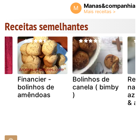
Manas&companhia
M
Receitas semelhantes
Financier -
Bolinhos de
Rec
bolinhos de
canela ( bimby
nat
amêndoas
)
aze
& a