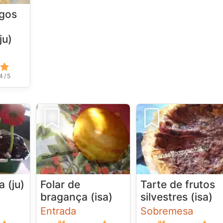
igos
ju)
4 / 5
a (ju)
Folar de
Tarte de frutos
bragança (isa)
silvestres (isa)
Entrada
Sobremesa