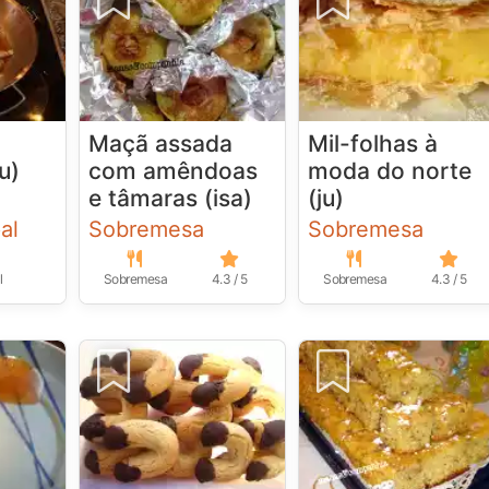
Maçã assada
Mil-folhas à
u)
com amêndoas
moda do norte
e tâmaras (isa)
(ju)
al
Sobremesa
Sobremesa
l
Sobremesa
4.3 / 5
Sobremesa
4.3 / 5