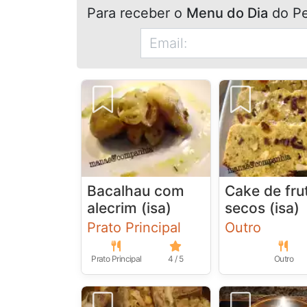
Para receber o
Menu do Dia
do Pe
Bacalhau com
Cake de fru
alecrim (isa)
secos (isa)
Prato Principal
Outro
Prato Principal
4 / 5
Outro