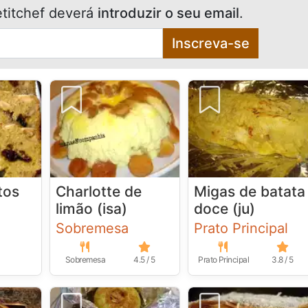
titchef deverá
introduzir o seu email
.
Inscreva-se
tos
Charlotte de
Migas de batata
limão (isa)
doce (ju)
Sobremesa
Prato Principal
Sobremesa
4.5 / 5
Prato Principal
3.8 / 5