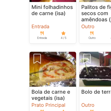
Mini folhadinhos
Palitos de f
de carne (isa)
secos com
amêndoas (
Entrada
Outro
Entrada
4 / 5
Outro
Bola de carne e
Bolo de terr
vegetais (isa)
Prato Principal
Outro