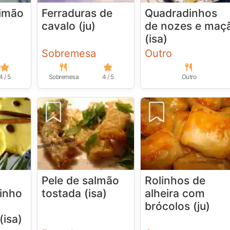
limão
Ferraduras de
Quadradinhos
cavalo (ju)
de nozes e maç
(isa)
Sobremesa
Outro
4 / 5
Sobremesa
4 / 5
Outro
Pele de salmão
Rolinhos de
inho
tostada (isa)
alheira com
brócolos (ju)
(isa)