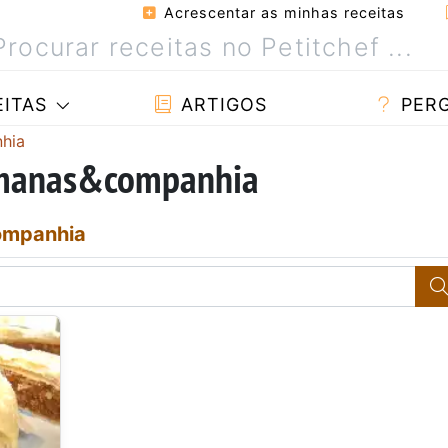
Acrescentar as minhas receitas
ITAS
ARTIGOS
PER
hia
r manas&companhia
mpanhia