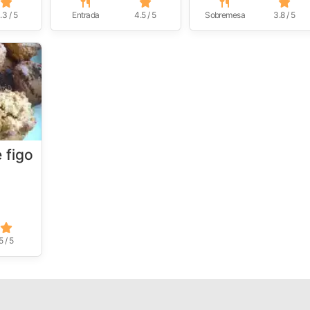
.3 / 5
Entrada
4.5 / 5
Sobremesa
3.8 / 5
 figo
5 / 5