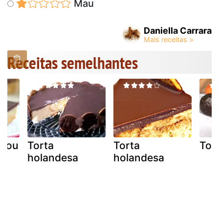
Mau
Daniella Carrara
Receitas semelhantes
o ou
Torta
Torta
Tor
holandesa
holandesa