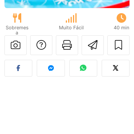
Sobremes
Muito Fácil
40 min
a
Falar com o autor d
Imprima esta
Enviar 
Fez esta receita? Compart