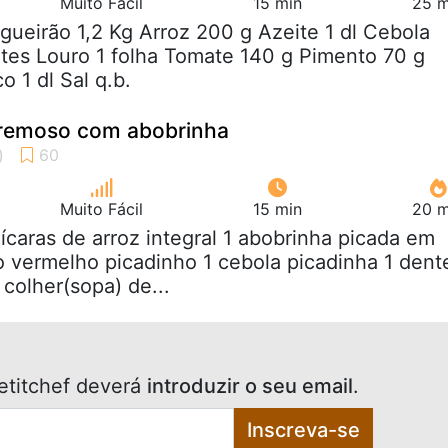
Muito Fácil
15 min
25 m
ngueirão 1,2 Kg Arroz 200 g Azeite 1 dl Cebola
tes Louro 1 folha Tomate 140 g Pimento 70 g
 1 dl Sal q.b.
 cremoso com abobrinha
Muito Fácil
15 min
20 m
xícaras de arroz integral 1 abobrinha picada em
 vermelho picadinho 1 cebola picadinha 1 dent
colher(sopa) de...
etitchef deverá
introduzir o seu email
.
Inscreva-se