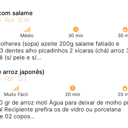
 com salame
Médio
30 min
30 m
colheres (sopa) azeite 200g salame fatiado e
3 dentes alho picadinhos 2 xícaras (chá) arroz 
(s/ pele e s/...
e arroz japonês)
Muito Fácil
20 min
20 m
0 gr de arroz moti Água para deixar de molho p
l Recipiente prefira os de vidro ou porcelana
 02 copos...