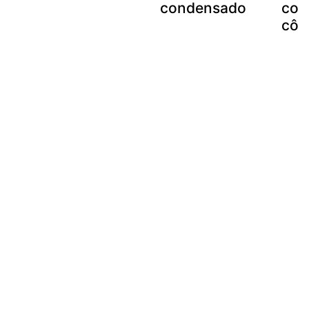
condensado
con
côc