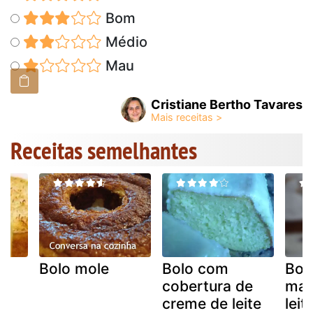
Bom
Médio
Mau
Cristiane Bertho Tavares
Receitas semelhantes
da
Bolo mole
Bolo com
Bol
cobertura de
man
creme de leite
leit