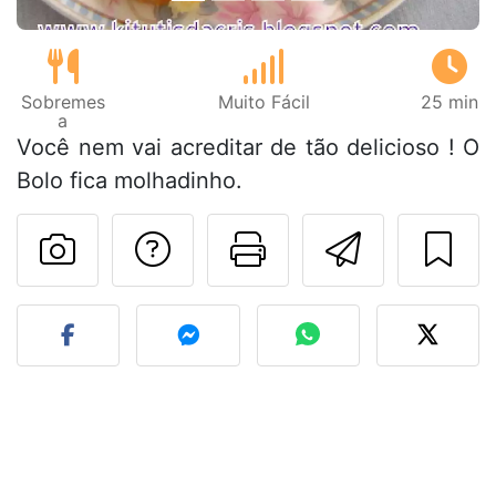
Sobremes
Muito Fácil
25 min
a
Você nem vai acreditar de tão delicioso ! O
Bolo fica molhadinho.
Falar com o autor d
Imprima esta
Enviar 
Fez esta receita? Compart