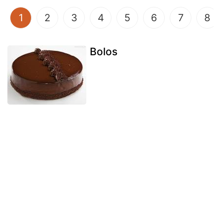
(current)
1
2
3
4
5
6
7
8
Bolos