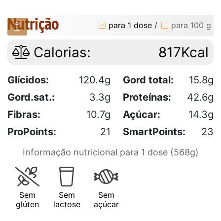
Nutrição
para 1 dose
/
para 100 g
Calorias:
817Kcal
Glícidos:
120.4g
Gord total:
15.8g
Gord.sat.:
3.3g
Proteínas:
42.6g
Fibras:
10.7g
Açúcar:
14.3g
ProPoints:
21
SmartPoints:
23
Informação nutricional para 1 dose (568g)
Sem
Sem
Sem
glúten
lactose
açúcar