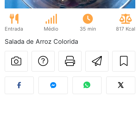
Entrada
Médio
35 min
817 Kcal
Salada de Arroz Colorida
Falar com o autor d
Imprima esta
Enviar 
Fez esta receita? Compart