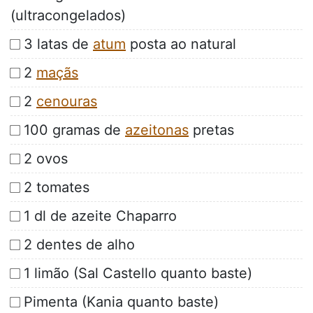
(ultracongelados)
3 latas de
atum
posta ao natural
2
maçãs
2
cenouras
100 gramas de
azeitonas
pretas
2 ovos
2 tomates
1 dl de azeite Chaparro
2 dentes de alho
1 limão (Sal Castello quanto baste)
Pimenta (Kania quanto baste)