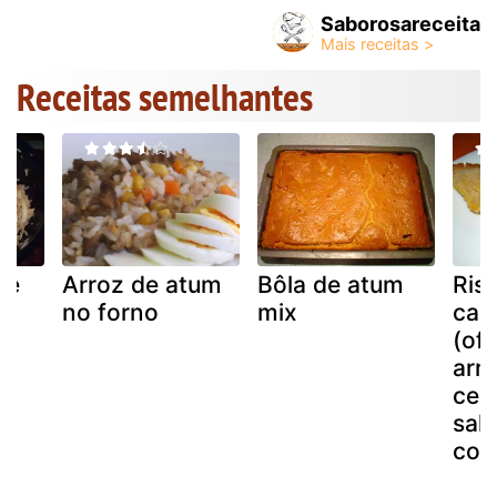
Saborosareceita
Receitas semelhantes
de
Arroz de atum
Bôla de atum
Ris
no forno
mix
cam
(of
arr
cen
sal
com