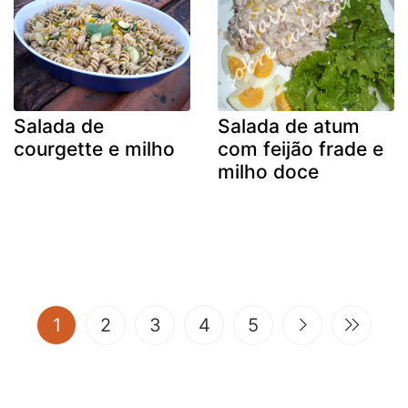
Salada de
Salada de atum
courgette e milho
com feijão frade e
milho doce
(current)
1
2
3
4
5