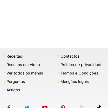
Receitas
Contactos
Receitas em vídeo
Política de privacidade
Ver todos os menus
Termos e Condições
Perguntas
Menções legais
Artigos
facebook
twitter
youtube
pinterest
instagram
tik