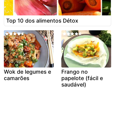
Top 10 dos alimentos Détox
Wok de legumes e
Frango no
camarões
papelote (fácil e
saudável)