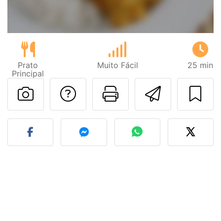
Prato
Muito Fácil
25 min
Principal
Falar com o autor d
Imprima esta
Enviar 
Fez esta receita? Compart