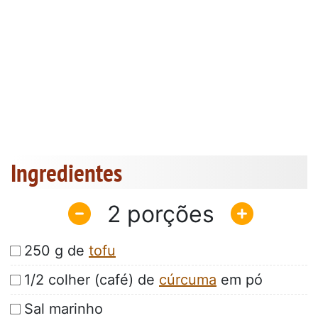
Ingredientes
2
250 g de
tofu
1/2 colher (café) de
cúrcuma
em pó
Sal marinho