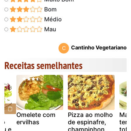
Bom
Médio
Mau
Cantinho Vegetariano
C
Receitas semelhantes
Omelete com
Pizza ao molho
Mac
ao
ervilhas
de espinafre,
ter
fu e
champinhon,
tof