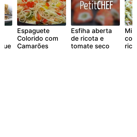
s
Espaguete
Esfiha aberta
Min
Colorido com
de ricota e
com
.que
Camarões
tomate seco
rico