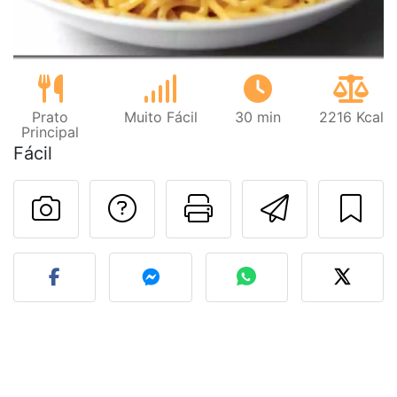
Prato
Muito Fácil
30 min
2216 Kcal
Principal
Fácil
Falar com o autor d
Imprima esta
Enviar 
Fez esta receita? Compart