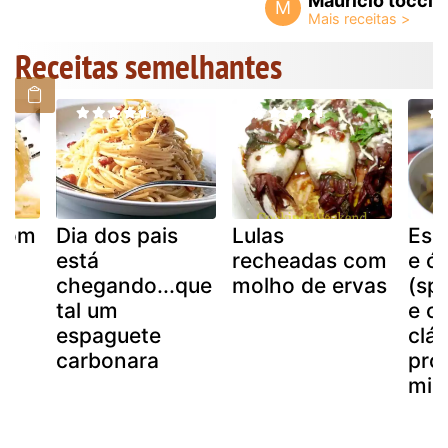
Mauricio tocci
M
Receitas semelhantes
com
Dia dos pais
Lulas
Esp
está
recheadas com
e ó
chegando...que
molho de ervas
(spa
tal um
e ol
espaguete
clás
carbonara
pro
min