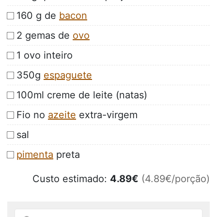
160 g de
bacon
2 gemas de
ovo
1 ovo inteiro
350g
espaguete
100ml creme de leite (natas)
Fio no
azeite
extra-virgem
sal
pimenta
preta
Custo estimado:
4.89
€
(4.89€/porção)