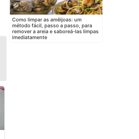
Como limpar as amêijoas: um
método fácil, passo a passo, para
remover a areia e saboreá-las limpas
imediatamente