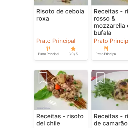
Risoto de cebola
Receitas - r
roxa
rosso &
mozzarella 
bufala
Prato Principal
Prato Princip
Prato Principal
3.9 / 5
Prato Principal
Receitas - risoto
Receitas - r
del chile
de camarão