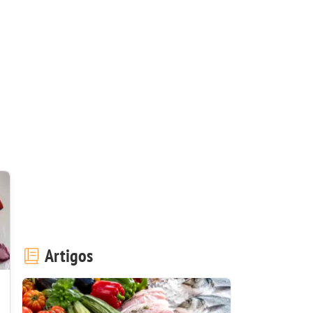
Artigos