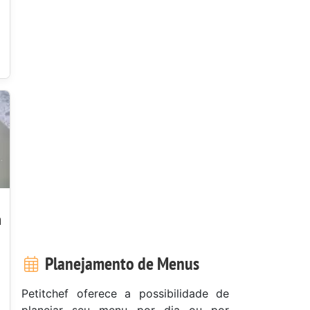
o
m
Planejamento de Menus
Petitchef oferece a possibilidade de
planejar seu menu por dia ou por