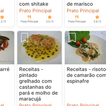
com shitake
de marisco
al
Prato Principal
Prato Principal
.2 / 5
Prato Principal
3.5 / 5
Prato Principal
3.9 / 5
carré
Receitas -
Receitas - risot
pintado
de camarão co
grelhado com
espinafre
castanhas do
pará e molho de
maracujá
al
Prato Principal
Prato Principal