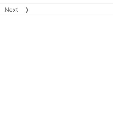
›
Next