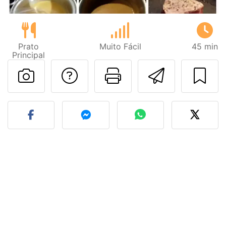
Prato
Muito Fácil
45 min
Principal
Falar com o autor d
Imprima esta
Enviar 
Fez esta receita? Compart