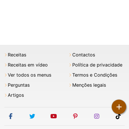
Receitas
Contactos
Receitas em vídeo
Política de privacidade
Ver todos os menus
Termos e Condições
Perguntas
Menções legais
Artigos
+
facebook
twitter
youtube
pinterest
instagram
tik