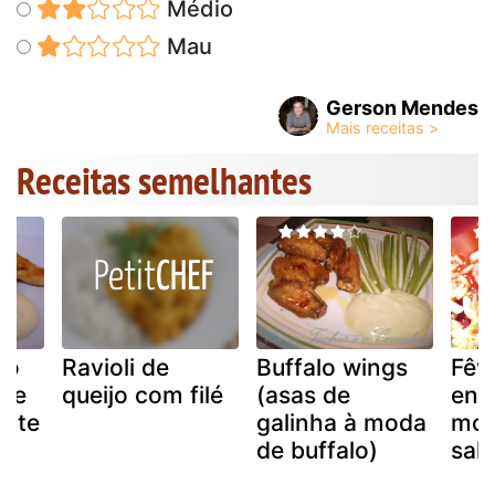
Médio
Mau
Gerson Mendes
Receitas semelhantes
go
Ravioli de
Buffalo wings
Fêv
de
queijo com filé
(asas de
enr
urte
galinha à moda
mol
de buffalo)
sals