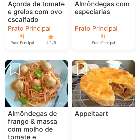
Açorda de tomate
Almôndegas com
e grelos com ovo
especiarias
escalfado
Prato Principal
Prato Principal
Prato Principal
4.2 / 5
Prato Principal
Almôndegas de
Appeltaart
frango & massa
com molho de
tomate e