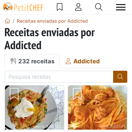
Receitas enviadas por Addicted
Receitas enviadas por
Addicted
232 receitas
Addicted