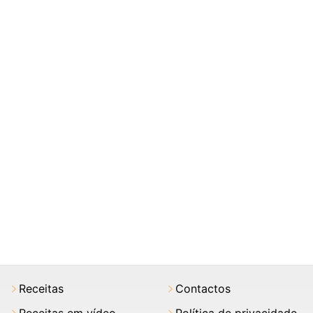
Receitas
Contactos