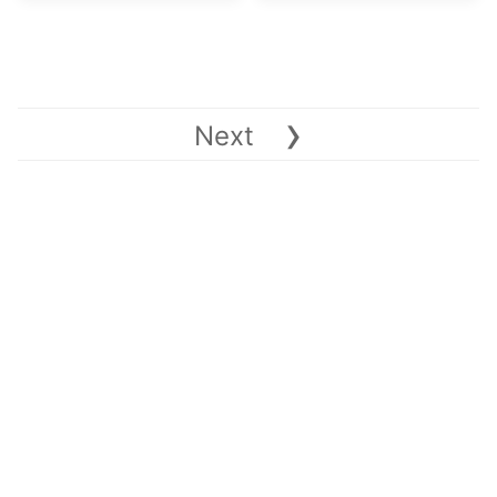
›
Next