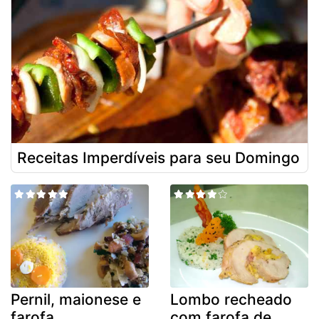
Receitas Imperdíveis para seu Domingo
Pernil, maionese e
Lombo recheado
farofa
com farofa de