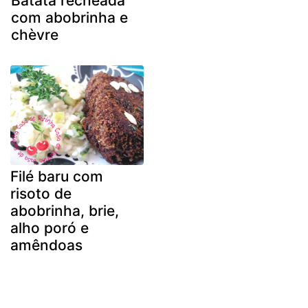
Batata recheada
com abobrinha e
chèvre
Filé baru com
risoto de
abobrinha, brie,
alho poró e
amêndoas