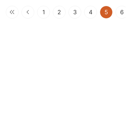
(current
1
2
3
4
5
6