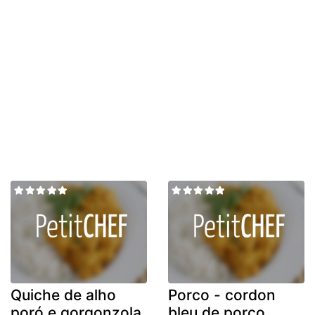
Quiche de alho
Porco - cordon
poró e gorgonzola
bleu de porco