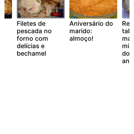
e
Filetes de
Aniversário do
Rec
pescada no
marido:
tabu
forno com
almoço!
mar
delícias e
min
bechamel
dos
aní