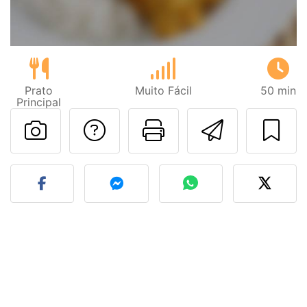
Prato
Muito Fácil
50 min
Principal
Falar com o autor d
Imprima esta
Enviar 
Fez esta receita? Compart