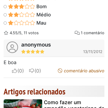
Bom
Médio
Mau
4.55/5, 11 votos
1 comentário
anonymous
13/11/2012
E boa
I apreciate
I do not appreciate
comentário abusivo
Artigos relacionados
Como fazer um