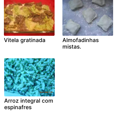
Vitela gratinada
Almofadinhas
mistas.
Arroz integral com
espinafres