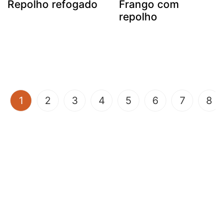
Repolho refogado
Frango com
repolho
(current)
1
2
3
4
5
6
7
8