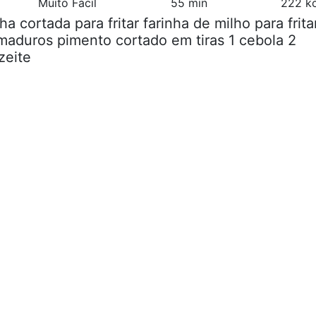
Muito Fácil
55 min
222 kc
lha cortada para fritar farinha de milho para frita
maduros pimento cortado em tiras 1 cebola 2
zeite