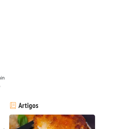
in
e
Artigos