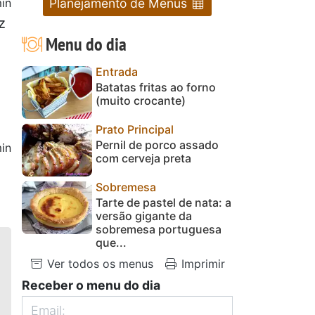
Planejamento de Menus
in
z
Menu do dia
Entrada
Batatas fritas ao forno
(muito crocante)
Prato Principal
Pernil de porco assado
in
com cerveja preta
Sobremesa
Tarte de pastel de nata: a
versão gigante da
sobremesa portuguesa
que...
Ver todos os menus
Imprimir
Receber o menu do dia