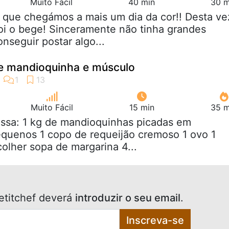
Muito Fácil
40 min
30 m
s que chegámos a mais um dia da cor!! Desta ve
foi o bege! Sinceramente não tinha grandes
nseguir postar algo...
e mandioquinha e músculo
Muito Fácil
15 min
35 m
assa: 1 kg de mandioquinhas picadas em
quenos 1 copo de requeijão cremoso 1 ovo 1
 colher sopa de margarina 4...
etitchef deverá
introduzir o seu email
.
Inscreva-se