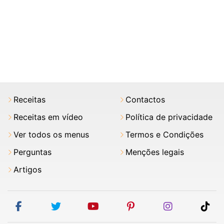
Receitas
Contactos
Receitas em vídeo
Política de privacidade
Ver todos os menus
Termos e Condições
Perguntas
Menções legais
Artigos
facebook
twitter
youtube
pinterest
instagram
tik