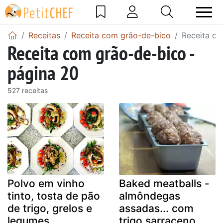
Receitas
Receita com grão-de-bico
Receita co
Receita com grão-de-bico -
página 20
527 receitas
Polvo em vinho
Baked meatballs -
tinto, tosta de pão
almôndegas
de trigo, grelos e
assadas... com
legumes
trigo sarraceno