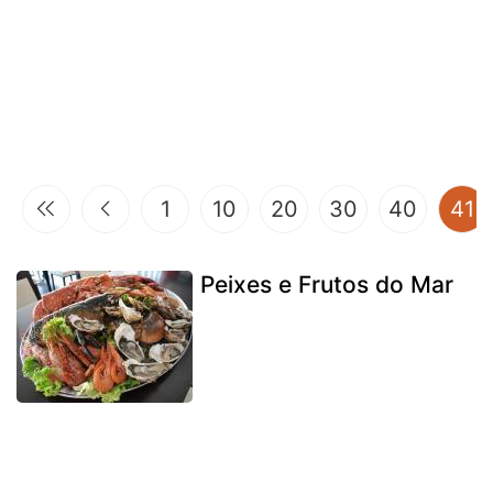
(
1
10
20
30
40
41
Peixes e Frutos do Mar