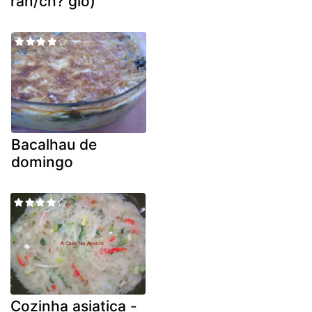
rán/ch? giò)
Bacalhau de
domingo
Cozinha asiatica -