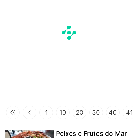
1
10
20
30
40
41
Peixes e Frutos do Mar