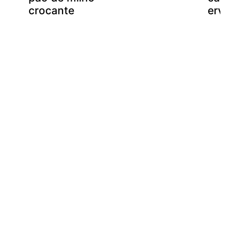
crocante
ervi