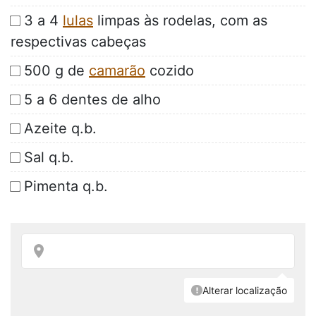
3 a 4
lulas
limpas às rodelas, com as
respectivas cabeças
500 g de
camarão
cozido
5 a 6 dentes de alho
Azeite q.b.
Sal q.b.
Pimenta q.b.