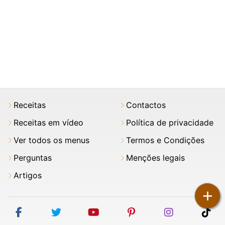
Receitas
Contactos
Receitas em vídeo
Política de privacidade
Ver todos os menus
Termos e Condições
Perguntas
Menções legais
Artigos
+
facebook
twitter
youtube
pinterest
instagram
tik