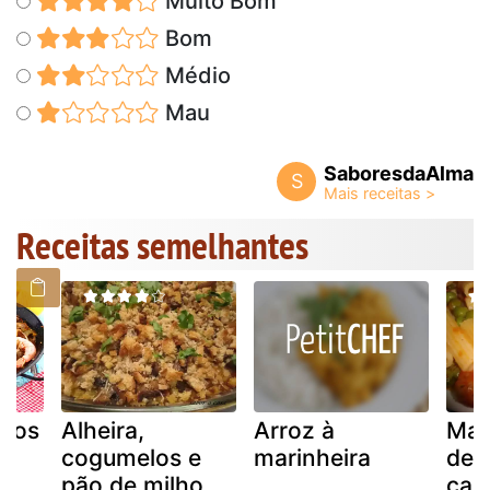
Muito Bom
Bom
Médio
Mau
SaboresdaAlma
S
Receitas semelhantes
utos
Alheira,
Arroz à
Mac
cogumelos e
marinheira
de 
pão de milho
cam