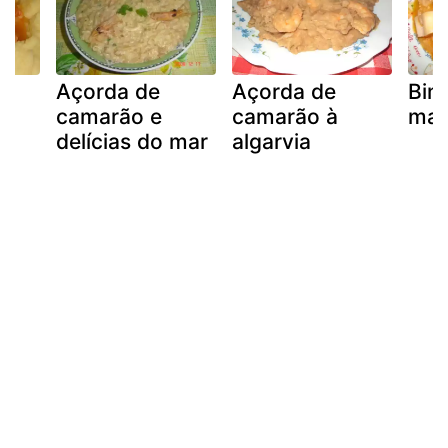
Açorda de
Açorda de
Bim
camarão e
camarão à
mar
delícias do mar
algarvia