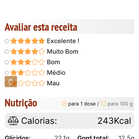
Avaliar esta receita
Excelente !
Muito Bom
Bom
Médio
Mau
Nutrição
para 1 dose
/
para 100 g
Calorias:
243Kcal
Glícidos:
22.1g
Gord total:
12.5g