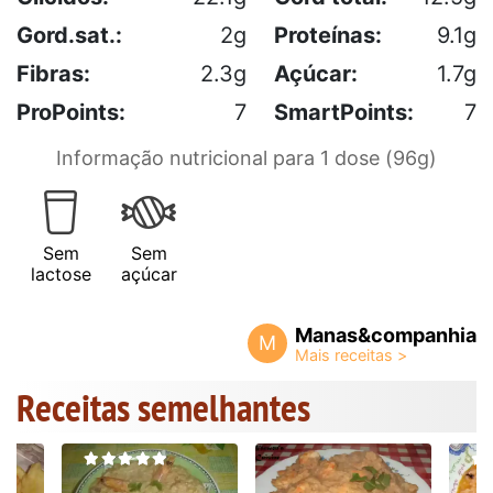
Gord.sat.:
2g
Proteínas:
9.1g
Fibras:
2.3g
Açúcar:
1.7g
ProPoints:
7
SmartPoints:
7
Informação nutricional para 1 dose (96g)
Sem
Sem
lactose
açúcar
Manas&companhia
M
Receitas semelhantes