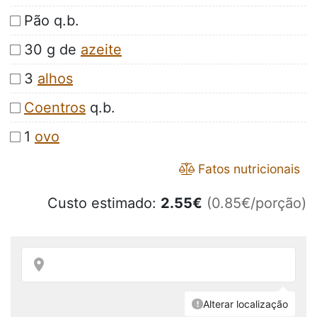
Pão q.b.
30 g de
azeite
3
alhos
Coentros
q.b.
1
ovo
Fatos nutricionais
Custo estimado:
2.55
€
(0.85€/porção)