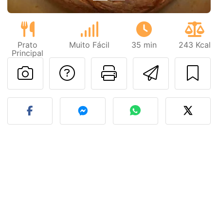
Prato
Muito Fácil
35 min
243 Kcal
Principal
Falar com o autor d
Imprima esta
Enviar 
Fez esta receita? Compart