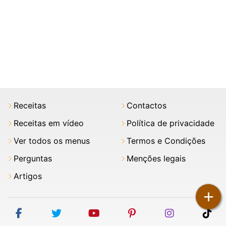
Receitas
Contactos
Receitas em vídeo
Política de privacidade
Ver todos os menus
Termos e Condições
Perguntas
Menções legais
Artigos
+
facebook
twitter
youtube
pinterest
instagram
tik