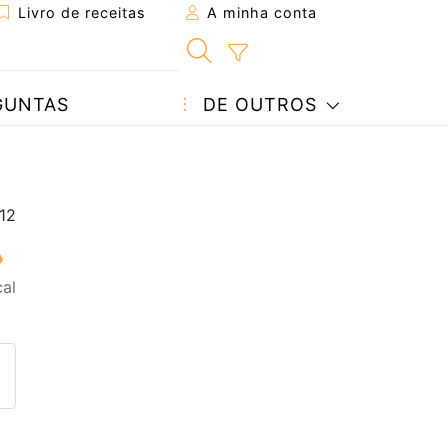
Livro de receitas
A minha conta
GUNTAS
DE OUTROS
al
eita a um amigo
ta página
 com o autor da receita
ez esta receita? Compartilhe