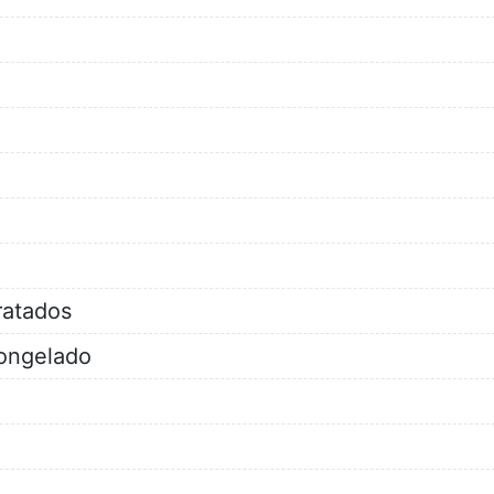
ratados
ongelado