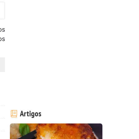
os
os
Artigos