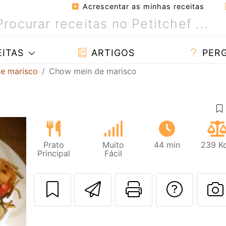
Acrescentar as minhas receitas
ITAS
ARTIGOS
PER
de marisco
Chow mein de marisco
Prato
Muito
44 min
239 Kc
Principal
Fácil
Enviar esta rec
Imprima es
Falar
F