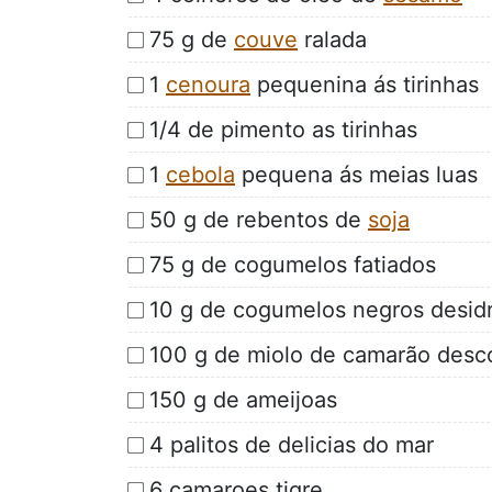
75 g de
couve
ralada
1
cenoura
pequenina ás tirinhas
1/4 de pimento as tirinhas
1
cebola
pequena ás meias luas
50 g de rebentos de
soja
75 g de cogumelos fatiados
10 g de cogumelos negros desid
100 g de miolo de camarão desc
150 g de ameijoas
4 palitos de delicias do mar
6 camaroes tigre