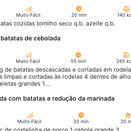
Muito Fácil
20 min
140 k
tatas cozidas tomilho seco q.b. azeite q.b.
 batatas de cebolada
Muito Fácil
55 min
285 kc
kg de batatas descascadas e cortadas em rodel
s limpas e cortadas às rodelas 4 dentes de alho
letas grandes 1...
ada com batatas e redução da marinada
Muito Fácil
20 min
20 m
pç de costelinha de porco 1 cebola grande 3