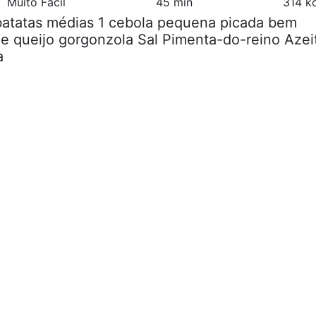
Muito Fácil
45 min
314 k
 batatas médias 1 cebola pequena picada bem
e queijo gorgonzola Sal Pimenta-do-reino Azei
a