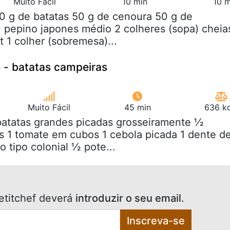
Muito Fácil
10 min
10 m
0 g de batatas 50 g de cenoura 50 g de
 pepino japones médio 2 colheres (sopa) cheia
t 1 colher (sobremesa)...
 - batatas campeiras
Muito Fácil
45 min
636 kc
batatas grandes picadas grosseiramente ½
s 1 tomate em cubos 1 cebola picada 1 dente d
o tipo colonial ½ pote...
etitchef deverá
introduzir o seu email
.
Inscreva-se