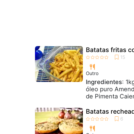
Batatas fritas c
Outro
Ingredientes
: 1k
óleo puro Amendo
de Pimenta Caie
Batatas rechea