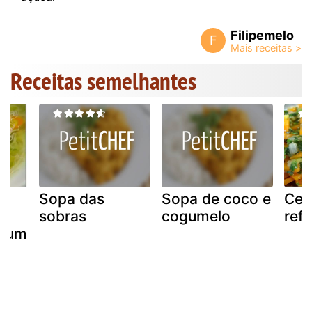
Filipemelo
F
Receitas semelhantes
Sopa das
Sopa de coco e
Cen
m
sobras
cogumelo
ref
ifum