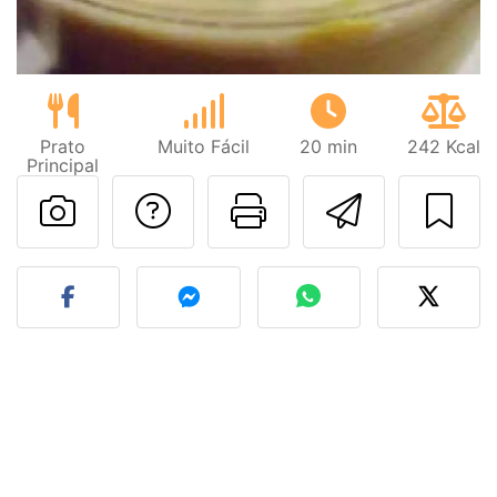
Prato
Muito Fácil
20 min
242 Kcal
Principal
Falar com o autor d
Imprima esta
Enviar 
Fez esta receita? Compart