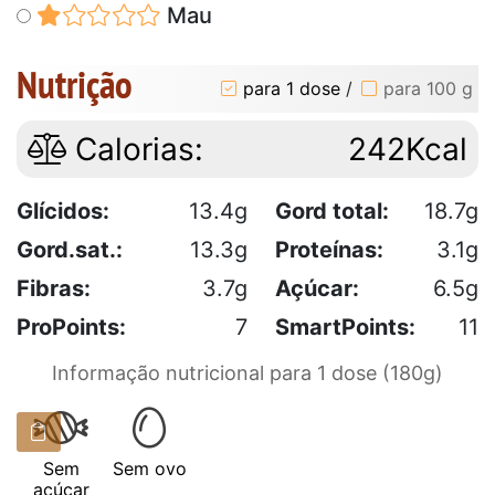
Mau
Nutrição
para 1 dose
/
para 100 g
Calorias:
242Kcal
Glícidos:
13.4g
Gord total:
18.7g
Gord.sat.:
13.3g
Proteínas:
3.1g
Fibras:
3.7g
Açúcar:
6.5g
ProPoints:
7
SmartPoints:
11
Informação nutricional para 1 dose (180g)
Sem
Sem ovo
açúcar