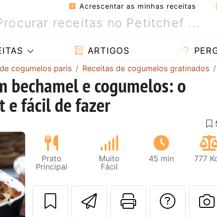
Acrescentar as minhas receitas
ITAS
ARTIGOS
PER
 de cogumelos paris
Receitas de cogumelos gratinados
m bechamel e cogumelos: o
e fácil de fazer
Prato
Muito
45 min
777 K
Principal
Fácil
Enviar esta rec
Imprima es
Falar
Next