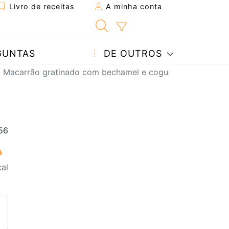
Livro de receitas
A minha conta
GUNTAS
DE OUTROS
Macarrão gratinado com bechamel e cogumelos: o prato c
cal
eita a um amigo
ta página
 com o autor da receita