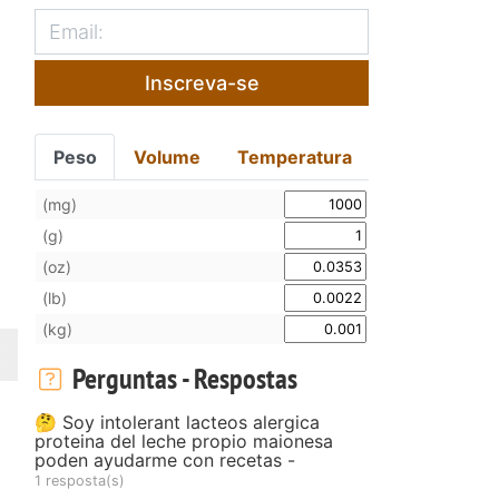
Inscreva-se
Peso
Volume
Temperatura
(mg)
(g)
(oz)
(lb)
(kg)
Perguntas - Respostas
🤔 Soy intolerant lacteos alergica
proteina del leche propio maionesa
poden ayudarme con recetas -
1 resposta(s)