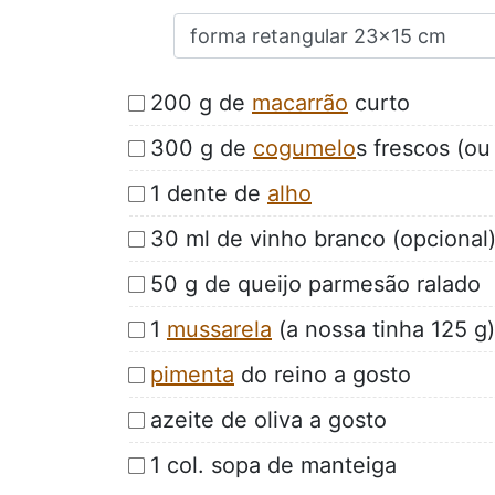
200 g de
macarrão
curto
300 g de
cogumelo
s frescos (o
1 dente de
alho
30 ml de vinho branco (opcional
50 g de queijo parmesão ralado
1
mussarela
(a nossa tinha 125 g)
pimenta
do reino a gosto
azeite de oliva a gosto
1 col. sopa de manteiga