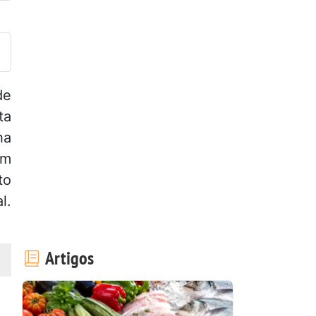
ez esta receita? Compartilhe
de
ta
ha
om
to
l.
Artigos