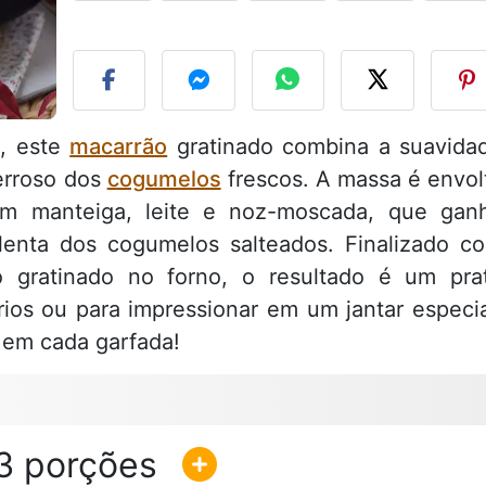
F
l, este
macarrão
gratinado combina a suavida
erroso dos
cogumelos
frescos. A massa é envol
om manteiga, leite e noz-moscada, que gan
lenta dos cogumelos salteados. Finalizado c
 gratinado no forno, o resultado é um pra
frios ou para impressionar em um jantar especia
 em cada garfada!
3