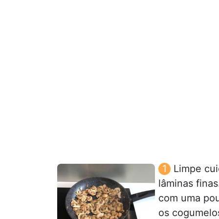
Limpe cu
lâminas fina
com uma pou
os cogumelos