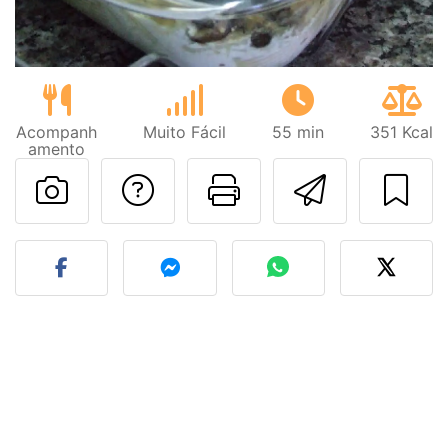
Acompanh
Muito Fácil
55 min
351 Kcal
amento
Falar com o autor d
Imprima esta
Enviar 
Fez esta receita? Compart