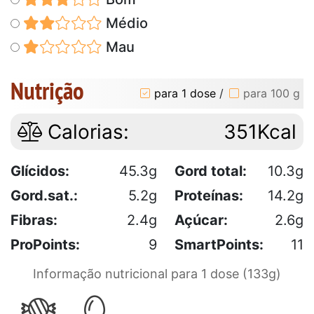
Médio
Mau
Nutrição
para 1 dose
/
para 100 g
Calorias:
351Kcal
Glícidos:
45.3g
Gord total:
10.3g
Gord.sat.:
5.2g
Proteínas:
14.2g
Fibras:
2.4g
Açúcar:
2.6g
ProPoints:
9
SmartPoints:
11
Informação nutricional para 1 dose (133g)