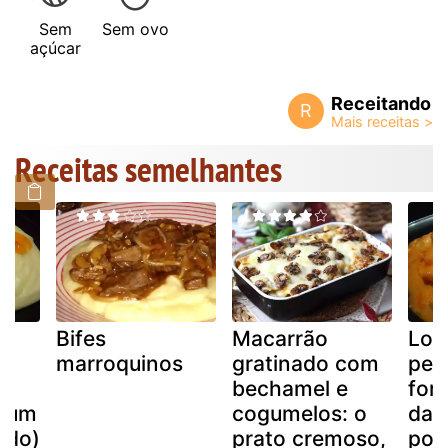
Sem
Sem ovo
açúcar
Receitando
R
Receitas semelhantes
Bifes
Macarrão
Lo
marroquinos
gratinado com
pes
bechamel e
for
s um
cogumelos: o
dan
ado)
prato cremoso,
pou