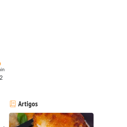
in
 2
Artigos