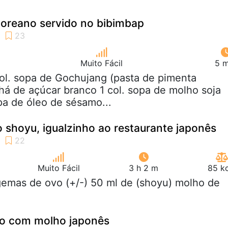
coreano servido no bibimbap
Muito Fácil
5 m
col. sopa de Gochujang (pasta de pimenta
chá de açúcar branco 1 col. sopa de molho soja
opa de óleo de sésamo...
shoyu, igualzinho ao restaurante japonês
Muito Fácil
3 h 2 m
85 kc
gemas de ovo (+/-) 50 ml de (shoyu) molho de
o com molho japonês