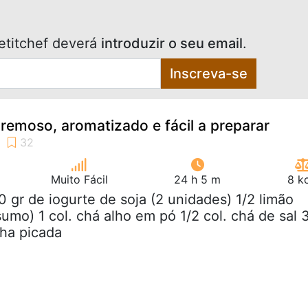
etitchef deverá
introduzir o seu email
.
Inscreva-se
remoso, aromatizado e fácil a preparar
Muito Fácil
24 h 5 m
8 k
0 gr de iogurte de soja (2 unidades) 1/2 limão
 sumo) 1 col. chá alho em pó 1/2 col. chá de sal 
nha picada