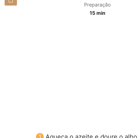
Preparação
15 min
Aqueça o azeite e doure o alho