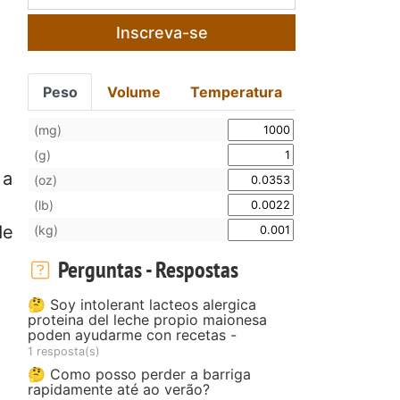
Inscreva-se
Peso
Volume
Temperatura
(mg)
(g)
 a
(oz)
(lb)
de
(kg)
Perguntas - Respostas
🤔 Soy intolerant lacteos alergica
proteina del leche propio maionesa
poden ayudarme con recetas -
1 resposta(s)
🤔 Como posso perder a barriga
rapidamente até ao verão?