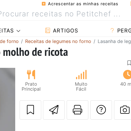
Acrescentar as minhas receitas
ITAS
ARTIGOS
PER
 de forno
Receitas de legumes no forno
Lasanha de le
 molho de ricota
Prato
Muito
40 m
Principal
Fácil
Enviar esta rec
Imprima es
Falar
F