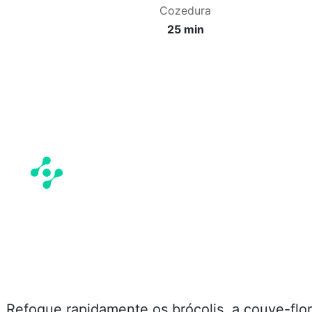
Cozedura
25 min
. Refogue rapidamente os brócolis, a couve-flor