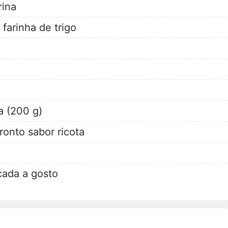
rina
farinha de trigo
a (200 g)
ronto sabor ricota
cada a gosto