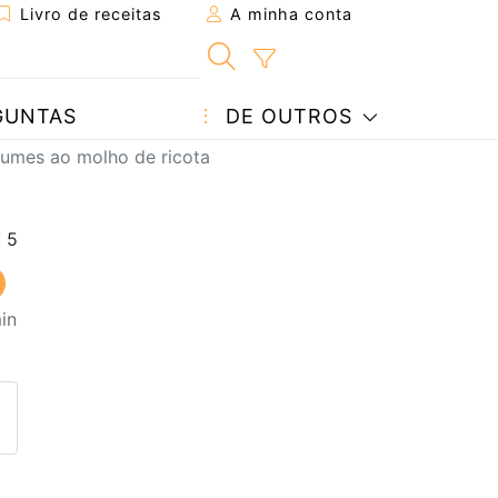
Livro de receitas
A minha conta
GUNTAS
DE OUTROS
gumes ao molho de ricota
in
eita a um amigo
ta página
 com o autor da receita
ez esta receita? Compartilhe