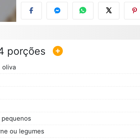
4
 oliva
 pequenos
arne ou legumes