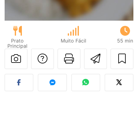
Prato
Muito Fácil
55 min
Principal
Falar com o autor d
Imprima esta
Enviar 
Fez esta receita? Compart