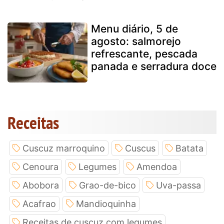
Menu diário, 5 de
agosto: salmorejo
refrescante, pescada
panada e serradura doce
Receitas
Cuscuz marroquino
Cuscus
Batata
Cenoura
Legumes
Amendoa
Abobora
Grao-de-bico
Uva-passa
Acafrao
Mandioquinha
Receitas de cuscuz com legumes