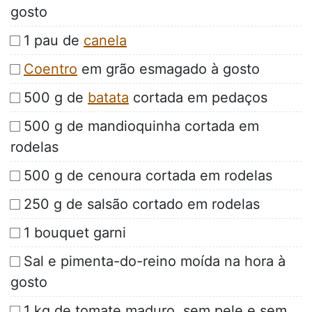
gosto
1 pau de
canela
Coentro
em grão esmagado à gosto
500 g de
batata
cortada em pedaços
500 g de mandioquinha cortada em
rodelas
500 g de cenoura cortada em rodelas
250 g de salsão cortado em rodelas
1 bouquet garni
Sal e pimenta-do-reino moída na hora à
gosto
1 kg de tomate maduro, sem pele e sem