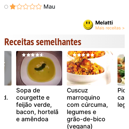
Mau
Melatti
Receitas semelhantes
Sopa de
Cuscuz
Pic
 d.
courgette e
marroquino
car
feijão verde,
com cúrcuma,
leg
bacon, hortelã
legumes e
e amêndoa
grão-de-bico
(vegana)