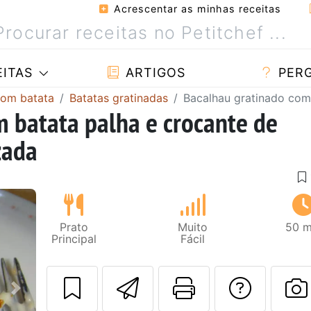
Acrescentar as minhas receitas
ITAS
ARTIGOS
PER
com batata
Batatas gratinadas
Bacalhau gratinado com
 batata palha e crocante de
zada
Prato
Muito
50 m
Principal
Fácil
Enviar esta rec
Imprima es
Falar
Next