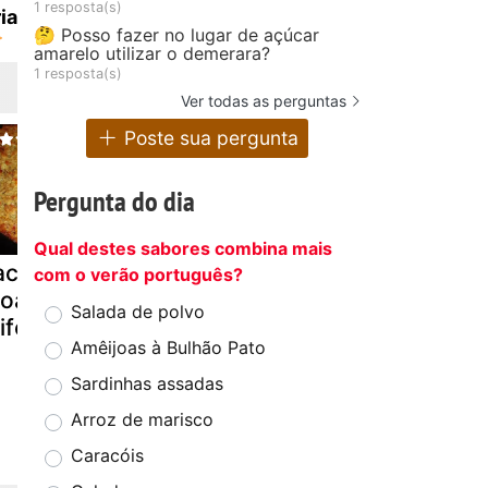
1 resposta(s)
ia
🤔 Posso fazer no lugar de açúcar
amarelo utilizar o demerara?
1 resposta(s)
Ver todas as perguntas
Poste sua pergunta
Pergunta do dia
Qual destes sabores combina mais
acalhau com
Bacalhau com
Bacalhau 
com o verão português?
roa
crosta de broa
broa e bata
Salada de polvo
iferente...)
de milho
a murro
Amêijoas à Bulhão Pato
Sardinhas assadas
Arroz de marisco
Caracóis