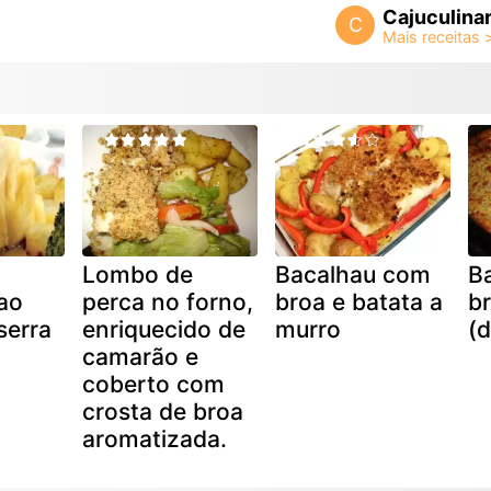
Cajuculinar
C
Lombo de
Bacalhau com
B
ao
perca no forno,
broa e batata a
b
serra
enriquecido de
murro
(d
camarão e
coberto com
crosta de broa
aromatizada.