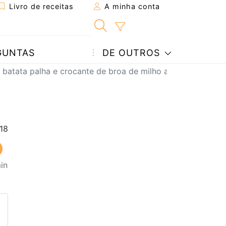
Livro de receitas
A minha conta
GUNTAS
DE OUTROS
 batata palha e crocante de broa de milho aromatizada
in
eita a um amigo
ta página
 com o autor da receita