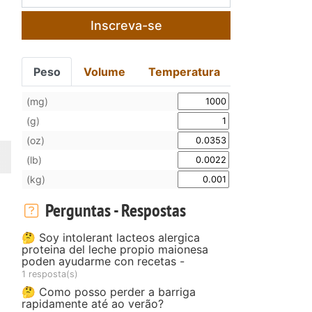
Inscreva-se
Peso
Volume
Temperatura
(mg)
(g)
(oz)
(lb)
(kg)
Perguntas - Respostas
🤔 Soy intolerant lacteos alergica
proteina del leche propio maionesa
poden ayudarme con recetas -
1 resposta(s)
🤔 Como posso perder a barriga
rapidamente até ao verão?