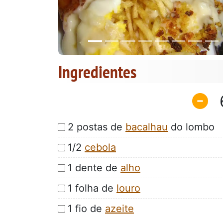
Ingredientes
2 postas de
bacalhau
do lombo
1/2
cebola
1 dente de
alho
1 folha de
louro
1 fio de
azeite