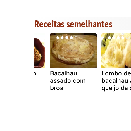
Receitas semelhantes
Bacalhau em
Bacalhau
Lombo de
recheio de
assado com
bacalhau 
pimentos.
broa
queijo da 