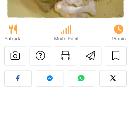
Entrada
Muito Fácil
15 min
Falar com o autor d
Imprima esta
Enviar 
Fez esta receita? Compart