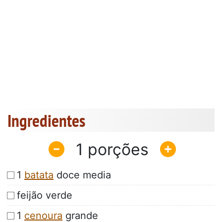
Ingredientes
1
1
batata
doce media
feijão verde
1
cenoura
grande