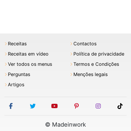
Receitas
Contactos
Receitas em vídeo
Política de privacidade
Ver todos os menus
Termos e Condições
Perguntas
Menções legais
Artigos
facebook
twitter
youtube
pinterest
instagram
tik
© Madeinwork