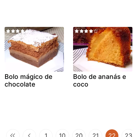
Bolo mágico de
Bolo de ananás e
chocolate
coco
(curren
1
10
20
21
22
23