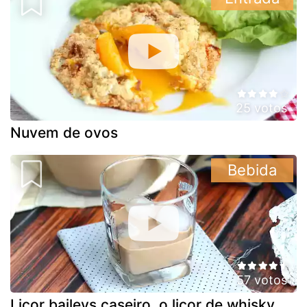
25 votos
Nuvem de ovos
Bebida
57 votos
Licor baileys caseiro, o licor de whisky