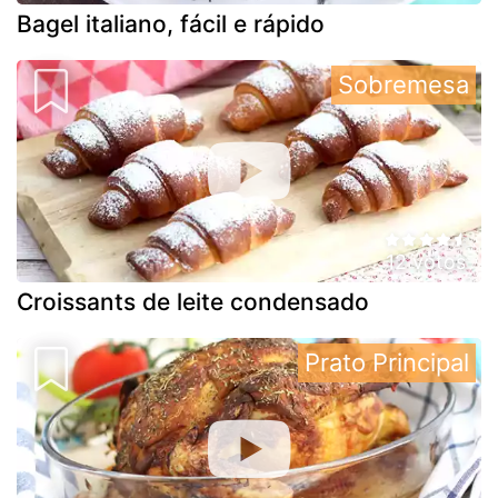
Bagel italiano, fácil e rápido
Sobremesa
12 votos
Croissants de leite condensado
Prato Principal