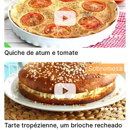
44 votos
Quiche de atum e tomate
Sobremesa
9 votos
Tarte tropézienne, um brioche recheado