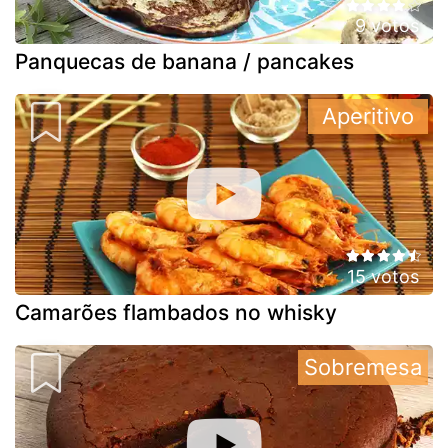
9 votos
Panquecas de banana / pancakes
Aperitivo
15 votos
Camarões flambados no whisky
Sobremesa