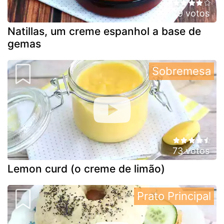
9 votos
Natillas, um creme espanhol a base de
gemas
Sobremesa
73 votos
Lemon curd (o creme de limão)
Prato Principal