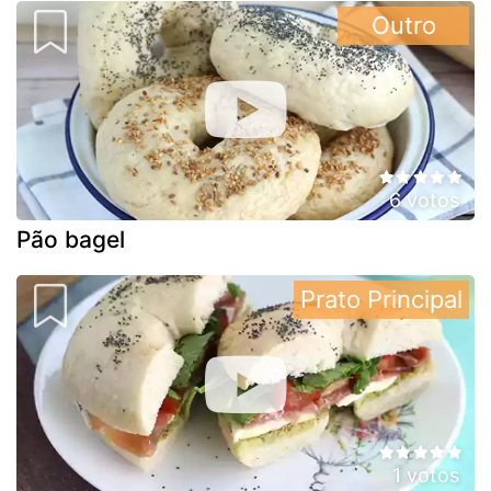
Outro
6 votos
Pão bagel
Prato Principal
1 votos