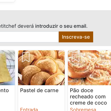
titchef deverá
introduzir o seu email
.
Inscreva-se
ento
Pastel de carne
Pão doce
recheado com
creme de coco
Entrada
Sobremesa