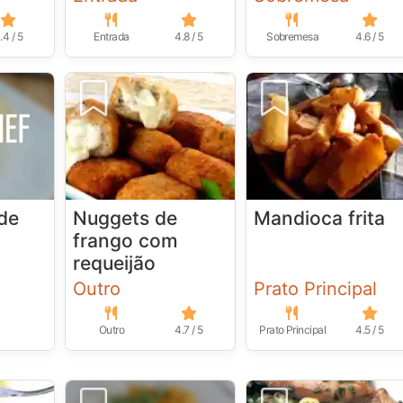
.4 / 5
Entrada
4.8 / 5
Sobremesa
4.6 / 5
de
Nuggets de
Mandioca frita
frango com
requeijão
Outro
Prato Principal
Outro
4.7 / 5
Prato Principal
4.5 / 5