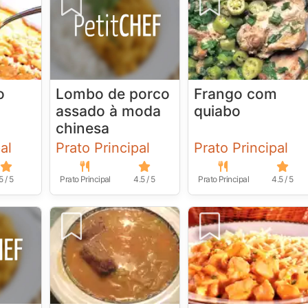
o
Lombo de porco
Frango com
assado à moda
quiabo
chinesa
al
Prato Principal
Prato Principal
5 / 5
Prato Principal
4.5 / 5
Prato Principal
4.5 / 5