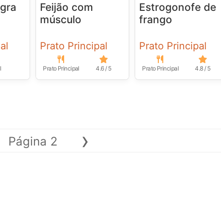
agra
Feijão com
Estrogonofe de
músculo
frango
al
Prato Principal
Prato Principal
l
Prato Principal
4.6 / 5
Prato Principal
4.8 / 5
›
Página 2