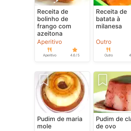
Receita de
Receita de
bolinho de
batata à
frango com
milanesa
azeitona
Aperitivo
Outro
Aperitivo
4.6 / 5
Outro
4
Pudim de maria
Pudim de cl
mole
de ovo