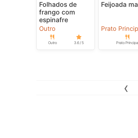
Folhados de
Feijoada m
frango com
espinafre
Outro
Prato Princip
Outro
3.6 / 5
Prato Principa
‹