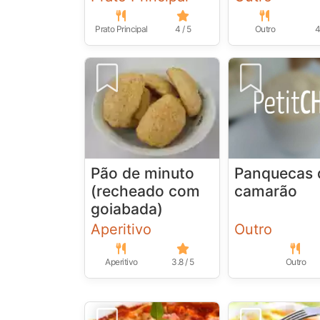
Prato Principal
4 / 5
Outro
4
Pão de minuto
Panquecas 
(recheado com
camarão
goiabada)
Aperitivo
Outro
Aperitivo
3.8 / 5
Outro