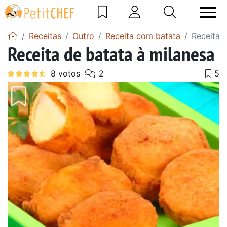
Receitas
Outro
Receita com batata
Receita 
Receita de batata à milanesa