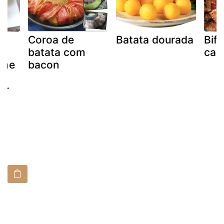
Coroa de
Batata dourada
Bife
batata com
cal
ame
bacon
er