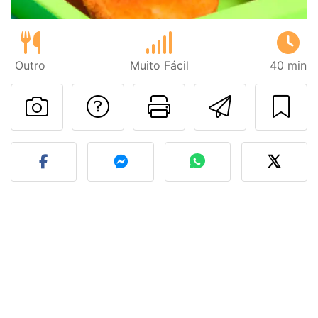
Outro
Muito Fácil
40 min
Falar com o autor d
Imprima esta
Enviar 
Fez esta receita? Compart